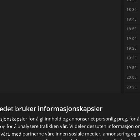
18:20
18:30
18:45
18:50
19:00
19:20
19:30
19:50
20:00
20:20
20:30
tedet bruker informasjonskapsler
20:50
21:00
sjonskapsler for å gi innhold og annonser et personlig preg, for å
g for å analysere trafikken vår. Vi deler dessuten informasjon 
21:20
 vårt, med partnerne våre innen sosiale medier, annonsering og 
21:30