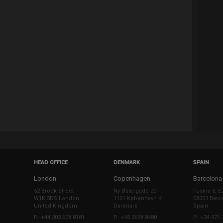
HEAD OFFICE
DENMARK
SPAIN
London
Copenhagen
Barcelona
52 Brook Street
Ny Østergade 20
Fusina 6, E
W1K 5DS London
1101 København K
08003 Barc
United Kingdom
Danmark
Spain
P: +44 203 608 8181
P: +45 3698 8480
P: +34 971 