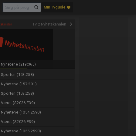
Min Tvguide
favorite
keyboard_arrow_right
TV 2 Nyhetskanalen
Nyhetene (219:365)
Sporten (153:258)
Nyhetene (157:291)
Sporten (153:258)
Været (S2026 E39)
Nyhetene (1054:2590)
Været (S2026 E39)
Nyhetene (1055:2590)