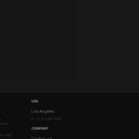
USA
Los Angeles
2
P: +1 213 221 3700
elona
COMPANY
781 990
Cookie- og