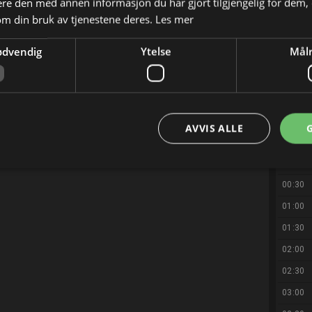
e den med annen informasjon du har gjort tilgjengelig for dem, 
21:40
om din bruk av tjenestene deres.
Les mer
21:50
ødvendig
Ytelse
Målr
22:00
22:20
22:30
23:00
AVVIS ALLE
23:30
00:00
00:30
01:00
01:30
02:00
02:30
03:00