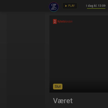
I dag kl. 13:09
key
play_arrow
PLAY
Slut
Været