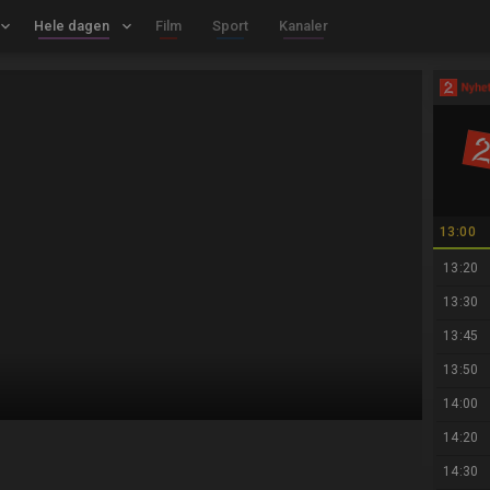
board_arrow_down
Hele dagen
keyboard_arrow_down
Film
Sport
Kanaler
13:00
13:20
13:30
13:45
13:50
14:00
14:20
14:30