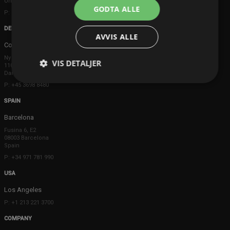
United Kingdom
GODTA ALLE
P: +44 203 608 8181
DENMARK
AVVIS ALLE
Copenhagen
Ny Østergade 20
VIS DETALJER
1101 København K
Danmark
P: +45 3698 8480
SPAIN
Barcelona
Fusina 6, E2
08003 Barcelona
Spain
P: +34 971 781 990
USA
Los Angeles
P: +1 213 221 3700
COMPANY