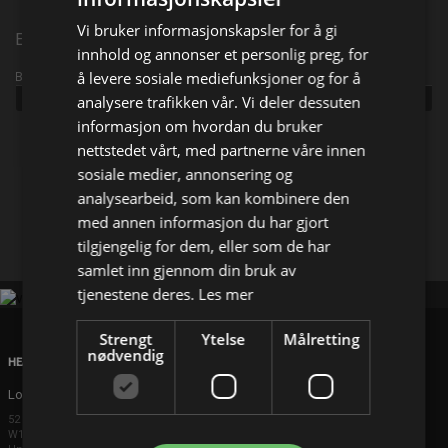
Vi bruker informasjonskapsler for å gi
Episode 189
innhold og annonser et personlig preg, for
å levere sosiale mediefunksjoner og for å
Broadcast info
Udgivet:
2026
analysere trafikken vår. Vi deler dessuten
informasjon om hvordan du bruker
nettstedet vårt, med partnerne våre innen
Del på
sosiale medier, annonsering og
analysearbeid, som kan kombinere den
Facebook
med annen informasjon du har gjort
X
E-mail
tilgjengelig for dem, eller som de har
samlet inn gjennom din bruk av
tjenestene deres.
Les mer
Strengt
Ytelse
Målretting
nødvendig
HEAD OFFICE
London
52 Brook Street
W1K 5DS London