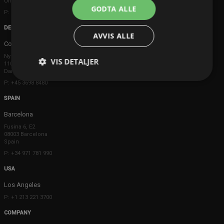
United Kingdom
GODTA ALLE
P: +44 203 608 8181
DENMARK
AVVIS ALLE
Copenhagen
Ny Østergade 20
VIS DETALJER
1101 København K
Danmark
P: +45 3698 8480
SPAIN
Barcelona
Fusina 6, E2
08003 Barcelona
Spain
P: +34 971 781 990
USA
Los Angeles
P: +1 213 221 3700
COMPANY