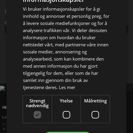
Vi bruker informasjonskapsler for å gi
Episode 17
innhold og annonser et personlig preg, for
å levere sosiale mediefunksjoner og for å
Broadcast info
Udgivet:
2026
analysere trafikken vår. Vi deler dessuten
informasjon om hvordan du bruker
nettstedet vårt, med partnerne våre innen
Del på
sosiale medier, annonsering og
analysearbeid, som kan kombinere den
Facebook
med annen informasjon du har gjort
X
E-mail
tilgjengelig for dem, eller som de har
samlet inn gjennom din bruk av
tjenestene deres.
Les mer
Strengt
Ytelse
Målretting
nødvendig
HEAD OFFICE
London
52 Brook Street
W1K 5DS London