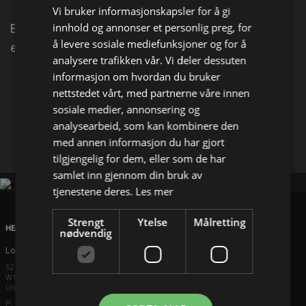
Vi bruker informasjonskapsler for å gi
innhold og annonser et personlig preg, for
Ein eitt år gamal fransk bulldogg er allereie på jakt
å levere sosiale mediefunksjoner og for å
etter sin fjerde heim.
analysere trafikken vår. Vi deler dessuten
informasjon om hvordan du bruker
Del på
nettstedet vårt, med partnerne våre innen
sosiale medier, annonsering og
analysearbeid, som kan kombinere den
Facebook
X
E-mail
med annen informasjon du har gjort
tilgjengelig for dem, eller som de har
samlet inn gjennom din bruk av
tjenestene deres.
Les mer
Strengt
Ytelse
Målretting
HEAD OFFICE
nødvendig
London
52 Brook Street
W1K 5DS London
United Kingdom
P: +44 203 608 8181