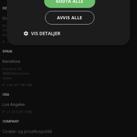
GODTA ALLE
DENMARK
AVVIS ALLE
Copenhagen
Ny Østergade 20
1101 København K
VIS DETALJER
Danmark
P: +45 3698 8480
SPAIN
Barcelona
Fusina 6, E2
08003 Barcelona
Spain
P: +34 971 781 990
USA
Los Angeles
P: +1 213 221 3700
COMPANY
Cookie- og privatlivspolitik