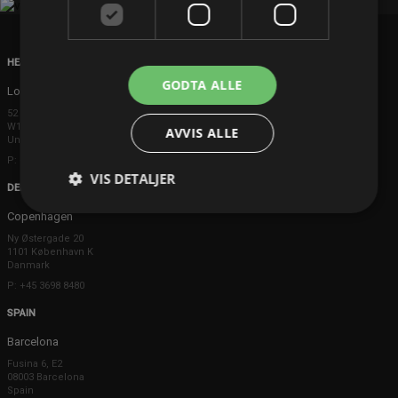
HEAD OFFICE
GODTA ALLE
London
52 Brook Street
W1K 5DS London
AVVIS ALLE
United Kingdom
P: +44 203 608 8181
VIS DETALJER
DENMARK
Copenhagen
Ny Østergade 20
1101 København K
Danmark
P: +45 3698 8480
SPAIN
Barcelona
Fusina 6, E2
08003 Barcelona
Spain