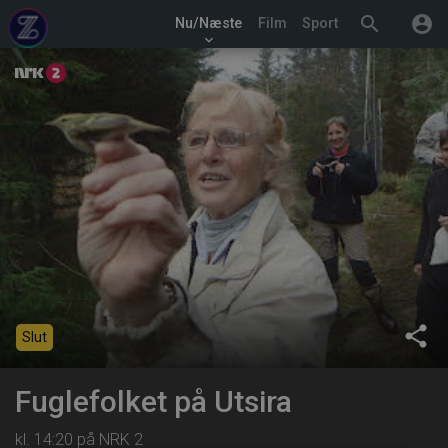
search
account_circle
Nu/Næste
Film
Sport
keyboard_arrow_down
share
Slut
Fuglefolket på Utsira
kl. 14:20 på NRK 2