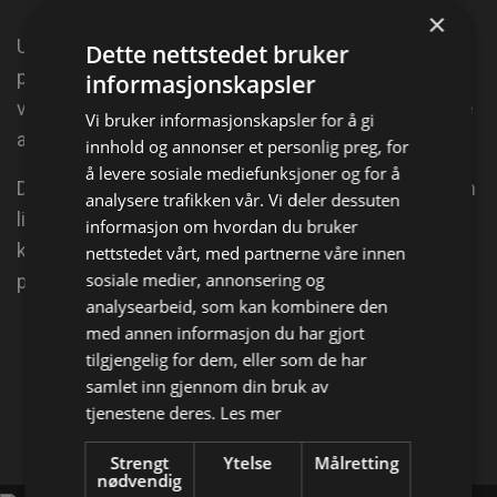
×
Ute i havet vest for Haugesund ligger Utsira, et
Dette nettstedet bruker
perfekt sted for mellomlanding for trekkfugler på
informasjonskapsler
vandring. Her finnes hundrevis av fuglearter, og flere
Vi bruker informasjonskapsler for å gi
av dem er svært sjeldne.
innhold og annonser et personlig preg, for
å levere sosiale mediefunksjoner og for å
Dermed er Utsira også et mekka for fuglefolket, som
analysere trafikken vår. Vi deler dessuten
lister seg mellom busker og kratt med svære
informasjon om hvordan du bruker
kameralinser på jakt etter en ny art de kan krysse av
nettstedet vårt, med partnerne våre innen
sosiale medier, annonsering og
på listen.
analysearbeid, som kan kombinere den
med annen informasjon du har gjort
Del på
tilgjengelig for dem, eller som de har
samlet inn gjennom din bruk av
tjenestene deres.
Les mer
Facebook
X
E-mail
Strengt
Ytelse
Målretting
nødvendig