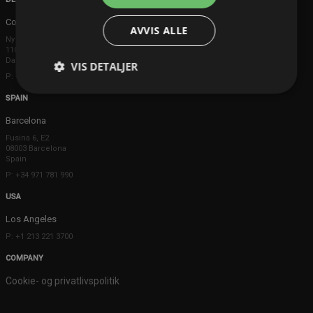
Copenhagen
AVVIS ALLE
Ny Østergade 20
1101 København K
Danmark
VIS DETALJER
P: +45 3698 8480
SPAIN
Barcelona
Fusina 6, E2
08003 Barcelona
Spain
P: +34 971 781 990
USA
Los Angeles
P: +1 213 221 3700
COMPANY
Cookie- og privatlivspolitik