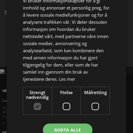
Vi bruker informasjonskapsler for å gi
innhold og annonser et personlig preg, for
Siste nytt fra NRKs nyhetsredaksjon.
å levere sosiale mediefunksjoner og for å
analysere trafikken vår. Vi deler dessuten
informasjon om hvordan du bruker
Del på
nettstedet vårt, med partnerne våre innen
sosiale medier, annonsering og
Facebook
X
E-mail
analysearbeid, som kan kombinere den
med annen informasjon du har gjort
tilgjengelig for dem, eller som de har
samlet inn gjennom din bruk av
tjenestene deres.
Les mer
HEAD OFFICE
Strengt
Ytelse
Målretting
nødvendig
London
52 Brook Street
W1K 5DS London
United Kingdom
P: +44 203 608 8181
GODTA ALLE
DENMARK