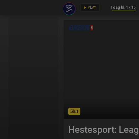
I dag kl. 17:15
key
play_arrow
PLAY
Slut
Hestesport: Leag