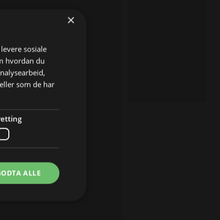
×
 levere sosiale
om hvordan du
analysearbeid,
eller som de har
etting
GODTA ALLE