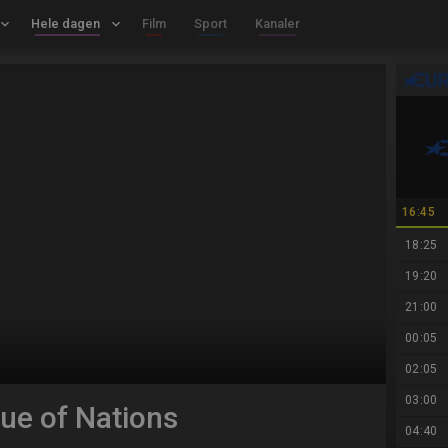
board_arrow_down
Hele dagen
keyboard_arrow_down
Film
Sport
Kanaler
16:45
18:25
19:20
21:00
00:05
02:05
03:00
ue of Nations
04:40