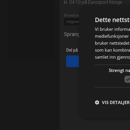
kl. 04:10 på Eurosport Norge
Broadcast info
Dette netts
Udgivet:
2026
Vi bruker informa
Sprangridning i nasjonsturne
mediefunksjoner o
bruker nettstedet
som kan kombiner
Del på
samlet inn gjenn
Facebook
Strengt n
VIS DETALJER