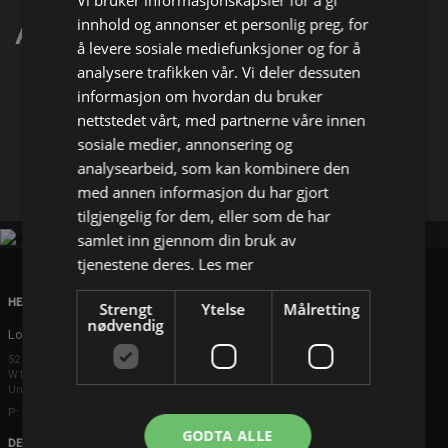
Vi bruker informasjonskapsler for å gi
innhold og annonser et personlig preg, for
Al McGregor
å levere sosiale mediefunksjoner og for å
analysere trafikken vår. Vi deler dessuten
Del på
informasjon om hvordan du bruker
nettstedet vårt, med partnerne våre innen
sosiale medier, annonsering og
Facebook
X
E-mail
analysearbeid, som kan kombinere den
med annen informasjon du har gjort
tilgjengelig for dem, eller som de har
samlet inn gjennom din bruk av
tjenestene deres.
Les mer
HEAD OFFICE
Strengt
Ytelse
Målretting
nødvendig
London
52 Brook Street
W1K 5DS London
United Kingdom
P: +44 203 608 8181
GODTA ALLE
DENMARK