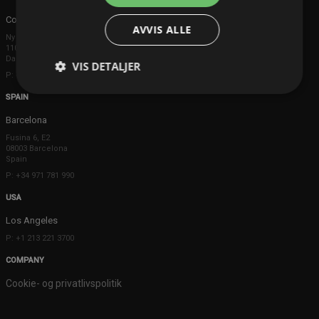
Copenhagen
AVVIS ALLE
Ny Østergade 20
1101 København K
Danmark
VIS DETALJER
P: +45 3698 8480
SPAIN
Barcelona
Fusina 6, E2
08003 Barcelona
Spain
P: +34 971 781 990
USA
Los Angeles
P: +1 213 221 3700
COMPANY
Cookie- og privatlivspolitik