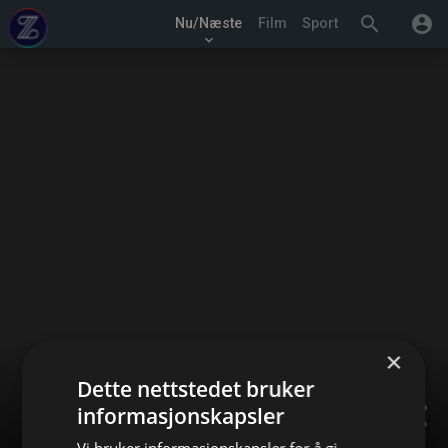
search
account_circle
Nu/Næste
Film
Sport
keyboard_arrow_down
×
Dette nettstedet bruker
informasjonskapsler
share